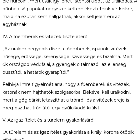
elé hurcolni, mert csak így lehet Istentől áldott az uralkodás. A
bűnbe eső papokat négyszer kell emlékeztetniük vétkeikre,
majd ha ezután sem hallgatnak, akkor kell jelenteni az
egyháznak.
IV. A főemberek és vitézek tiszteletéről
„Az uralom negyedik dísze a főemberek, ispánok, vitézek
hűsége, erőssége, serénysége, szívessége és bizalma. Mert
ők országod védőfalai, a gyengék oltalmazói, az ellenség
pusztítói, a határok gyarapítói.”
Felhívja Imre figyelmét arra, hogy a főemberek és vitézek,
katonák nem hajthatók szolgasorba. Békével kell uralkodni,
mert a gőg bárkit letaszíthat a trónról, és a vitézek ereje is
megfoszthat trónjától egy gyűlölködő királyt.
V. Az igaz ítélet és a türelem gyakorlásáról
„A türelem és az igaz ítélet gyakorlása a királyi korona ötödik