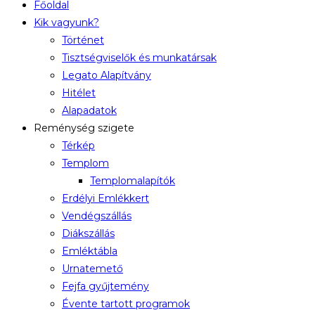
Főoldal
Kik vagyunk?
Történet
Tisztségviselők és munkatársak
Legato Alapítvány
Hitélet
Alapadatok
Reménység szigete
Térkép
Templom
Templomalapítók
Erdélyi Emlékkert
Vendégszállás
Diákszállás
Emléktábla
Urnatemető
Fejfa gyűjtemény
Évente tartott programok