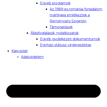
Egyéb programok
Az 1989-es romániai forradalom
mártírjaira emlékeztek a
Reménység Szigetén
Támogatások
Állásfoglalások, nyilatkozatok
Egyéb gyülekezeti dokumentumok
Egyházi státusz véglegesítése
Kapcsolat
Adatvédelem