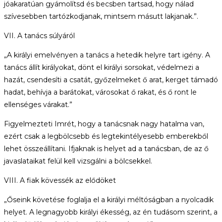
jóakaratúan gyámolítsd és becsben tartsad, hogy nálad
szívesebben tartózkodjanak, mintsem másutt lakjanak.”.
VII. A tanács súlyáról
„A királyi emelvényen a tanács a hetedik helyre tart igény. A
tanács állít királyokat, dönt el királyi sorsokat, védelmezi a
hazát, csendesíti a csatát, győzelmeket ő arat, kerget támadó
hadat, behívja a barátokat, városokat ő rakat, és ő ront le
ellenséges várakat.”
Figyelmezteti Imrét, hogy a tanácsnak nagy hatalma van,
ezért csak a legbölcsebb és legtekintélyesebb emberekből
lehet összeállítani. Ifjaknak is helyet ad a tanácsban, de az ő
javaslataikat felül kell vizsgálni a bölcsekkel.
VIII. A fiak kövessék az elődöket
„Őseink követése foglalja el a királyi méltóságban a nyolcadik
helyet. A legnagyobb királyi ékesség, az én tudásom szerint, a