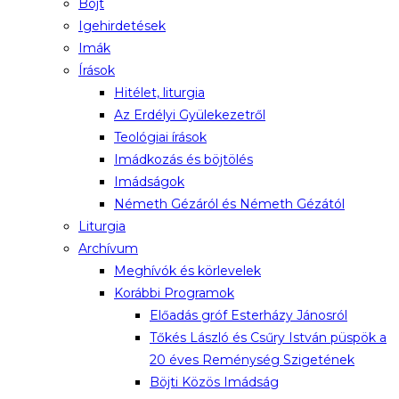
Böjt
Igehirdetések
Imák
Írások
Hitélet, liturgia
Az Erdélyi Gyülekezetről
Teológiai írások
Imádkozás és böjtölés
Imádságok
Németh Gézáról és Németh Gézától
Liturgia
Archívum
Meghívók és körlevelek
Korábbi Programok
Előadás gróf Esterházy Jánosról
Tőkés László és Csűry István püspök a
20 éves Reménység Szigetének
Böjti Közös Imádság