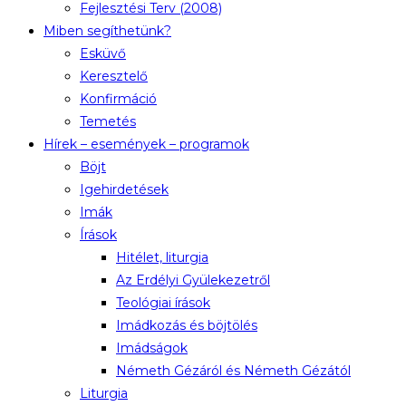
Fejlesztési Terv (2008)
Miben segíthetünk?
Esküvő
Keresztelő
Konfirmáció
Temetés
Hírek – események – programok
Böjt
Igehirdetések
Imák
Írások
Hitélet, liturgia
Az Erdélyi Gyülekezetről
Teológiai írások
Imádkozás és böjtölés
Imádságok
Németh Gézáról és Németh Gézától
Liturgia