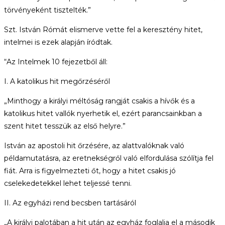
törvényeként tisztelték.”
Szt. István Rómát elismerve
vette fel a keresztény hitet,
intelmei is ezek alapján íródtak.
“Az Intelmek 10 fejezetből áll:
I. A katolikus hit megőrzéséről
„Minthogy a királyi méltóság rangját csakis a hívők és a
katolikus hitet vallók nyerhetik el, ezért parancsainkban a
szent hitet tesszük az első helyre.”
István az apostoli hit őrzésére, az alattvalóknak való
példamutatásra, az eretnekségről való elfordulása szólítja fel
fiát. Arra is figyelmezteti őt, hogy a hitet csakis jó
cselekedetekkel lehet teljessé tenni.
II. Az egyházi rend becsben tartásáról
„A királyi palotában a hit után az egyház foglalja el a második