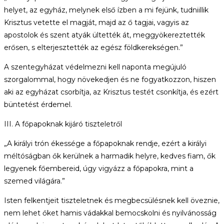
helyet, az egyház, melynek első ízben a mi fejünk, tudniillik
Krisztus vetette el magját, majd az ő tagjai, vagyis az
apostolok és szent atyák ültették át, meggyökereztették
erősen, s elterjesztették az egész földkerekségen.”
A szentegyházat védelmezni kell naponta megújuló
szorgalommal, hogy növekedjen és ne fogyatkozzon, hiszen
aki az egyházat csorbítja, az Krisztus testét csonkítja, és ezért
büntetést érdemel.
III. A főpapoknak kijáró tiszteletről
„A királyi trón ékessége a főpapoknak rendje, ezért a királyi
méltóságban ők kerülnek a harmadik helyre, kedves fiam, ők
legyenek főembereid, úgy vigyázz a főpapokra, mint a
szemed világára.”
Isten felkentjeit tiszteletnek és megbecsülésnek kell öveznie,
nem lehet őket hamis vádakkal bemocskolni és nyilvánosság