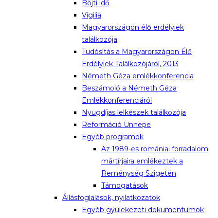
Böjti idő
Vigilia
Magyarországon élő erdélyiek
találkozója
Tudósítás a Magyarországon Élő
Erdélyiek Találkozójáról, 2013
Németh Géza emlékkonferencia
Beszámoló a Németh Géza
Emlékkonferenciáról
Nyugdíjas lelkészek találkozója
Reformáció Ünnepe
Egyéb programok
Az 1989-es romániai forradalom
mártírjaira emlékeztek a
Reménység Szigetén
Támogatások
Állásfoglalások, nyilatkozatok
Egyéb gyülekezeti dokumentumok