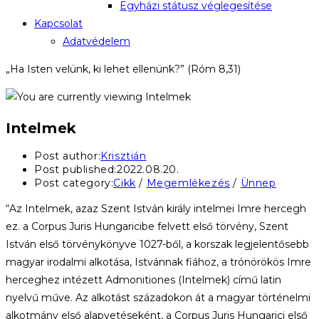
Egyházi státusz véglegesítése
Kapcsolat
Adatvédelem
„Ha Isten velünk, ki lehet ellenünk?” (Róm 8,31)
Intelmek
Post author:
Krisztián
Post published:
2022.08.20.
Post category:
Cikk
/
Megemlékezés
/
Ünnep
“Az Intelmek, azaz Szent István király intelmei Imre hercegh
ez. a Corpus Juris Hungaricibe felvett első törvény, Szent
István első törvénykönyve 1027-ből, a korszak legjelentősebb
magyar irodalmi alkotása, Istvánnak fiához, a trónörökös Imre
herceghez intézett Admonitiones (Intelmek) című latin
nyelvű műve. Az alkotást századokon át a magyar történelmi
alkotmány első alapvetéseként, a Corpus Juris Hungarici első