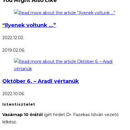
You Might Also Like
“Ilyenek voltunk …”
2022.12.02.
2019.02.06.
Október 6. – Aradi vértanúk
2022.10.06.
Istentisztelet
Vasárnap 10 órától
igét hirdet Dr. Fazekas István vezető
lelkész.