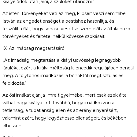
királyelődök után járni, a szülőket utánozni.”
Az isteni törvényeket veti az meg, ki őseit veszi semmibe.
István az engedetlenséget a pestishez hasonlítja, és
felszólítja fiát, hogy sohase veszítse szem elől az általa hozott
törvényeket és feltétel nélkül kövesse szokásait.
IX. Az imádság megtartásáról
„Az imádság megtartása a királyi üdvösség legnagyobb
járuléka, ezért a királyi méltóság kilencedik regulájában pendül
meg. A folytonos imádkozás: a bűnöktől megtisztulás és
feloldozás.”
Az ősi imákat ajánlja Imre figyelmébe, mert csak ezek által
válhat nagy királlyá. Inti továbbá, hogy imádkozzon a
tétlenség, a tudatlanság ellen és az erény elnyerésért,
valamint azért, hogy legyőzhesse ellenségeit, és békében
élhessen.