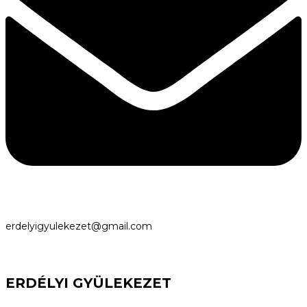
erdelyigyulekezet@gmail.com
ERDÉLYI GYÜLEKEZET