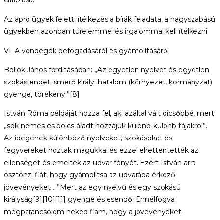
cifrázása.”
Az apró ügyek feletti ítélkezés a bírák feladata, a nagyszabású
ügyekben azonban türelemmel és irgalommal kell ítélkezni.
VI. A vendégek befogadásáról és gyámolításáról
Bollók János fordításában: „Az egyetlen nyelvet és egyetlen
szokásrendet ismerő királyi hatalom (környezet, kormányzat)
gyenge, törékeny.”[8]
István Róma példáját hozza fel, aki azáltal vált dicsőbbé, mert
„sok nemes és bölcs áradt hozzájuk különb-különb tájakról”.
Az idegenek különböző nyelveket, szokásokat és
fegyvereket hoztak magukkal és ezzel elrettentették az
ellenséget és emelték az udvar fényét. Ezért István arra
ösztönzi fiát, hogy gyámolítsa az udvarába érkező
jövevényeket …”Mert az egy nyelvű és egy szokású
királyság[9][10][11] gyenge és esendő. Ennélfogva
megparancsolom neked fiam, hogy a jövevényeket