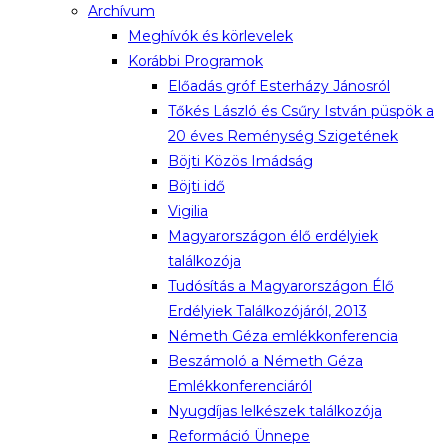
Archívum
Meghívók és körlevelek
Korábbi Programok
Előadás gróf Esterházy Jánosról
Tőkés László és Csűry István püspök a
20 éves Reménység Szigetének
Böjti Közös Imádság
Böjti idő
Vigilia
Magyarországon élő erdélyiek
találkozója
Tudósítás a Magyarországon Élő
Erdélyiek Találkozójáról, 2013
Németh Géza emlékkonferencia
Beszámoló a Németh Géza
Emlékkonferenciáról
Nyugdíjas lelkészek találkozója
Reformáció Ünnepe