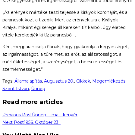
X. A kegyességről és irgalmasságról, valamint a többi erényről
„Az erények mértéke teszi teljessé a királyok koronáját, és a
parancsok közt a tizedik. Mert az erények ura a Királyok
Királya, miként égi serege áll kereken tíz karból, úgy életed
vitele kerekedjék ki tíz parancsból. „
Kéri, megparancsolja fiának, hogy gyakorolja a kegyességet,
az irgalmasságot, a türelmet, az erőt, az alázatosságot, a
mértékletességet, a szerénységet, a becsületességet és
szemérmességet.”
Tags
:
Államalapítás
,
Augusztus 20.
,
Cikkek
,
Megemlékezés
,
Szent István
,
Ünnep
Read more articles
Previous Post
Ünnep – ima – kenyér
Next Post
1956. Október 23.