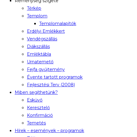
Reménység szigete
Térkép
Templom
Templomalapítók
Erdélyi Emlékkert
Vendégszállás
Diákszállás
Emléktábla
Urnatemető
Fejfa gyűjtemény
Évente tartott programok
Fejlesztési Terv (2008)
Miben segíthetünk?
Esküvő
Keresztelő
Konfirmáció
Temetés
Hírek – események – programok