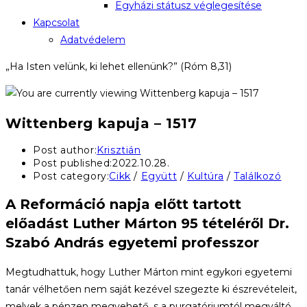
Egyházi státusz véglegesítése
Kapcsolat
Adatvédelem
„Ha Isten velünk, ki lehet ellenünk?” (Róm 8,31)
Wittenberg kapuja – 1517
Post author:
Krisztián
Post published:
2022.10.28.
Post category:
Cikk
/
Együtt
/
Kultúra
/
Találkozó
A Reformáció napja előtt tartott
előadást Luther Márton 95 tételéről Dr.
Szabó András egyetemi professzor
Megtudhattuk, hogy Luther Márton mint egykori egyetemi
tanár vélhetően nem saját kezével szegezte ki észrevételeit,
melyek a pénzen megvehető, s a purgatóriumtól megváltó