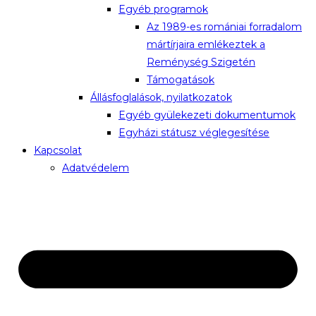
Egyéb programok
Az 1989-es romániai forradalom
mártírjaira emlékeztek a
Reménység Szigetén
Támogatások
Állásfoglalások, nyilatkozatok
Egyéb gyülekezeti dokumentumok
Egyházi státusz véglegesítése
Kapcsolat
Adatvédelem