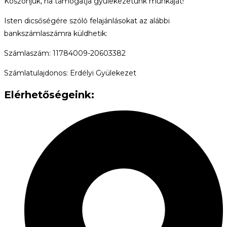
Köszönjük, ha támogatja gyülekezetünk munkáját!
Isten dicsőségére szóló felajánlásokat az alábbi
bankszámlaszámra küldhetik:
Számlaszám: 11784009-20603382
Számlatulajdonos: Erdélyi Gyülekezet
Elérhetőségeink: