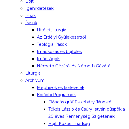
Böjt
Igehirdetések
Imák
Írások
Hitélet, liturgia
Az Erdélyi Gyülekezetről
Teológiai írások
Imádkozás és böjtölés
Imádságok
Németh Gézáról és Németh Gézától
Liturgia
Archívum
Meghívók és körlevelek
Korábbi Programok
Előadás gróf Esterházy Jánosról
Tőkés László és Csűry István püspök a
20 éves Reménység Szigetének
Böjti Közös Imádság