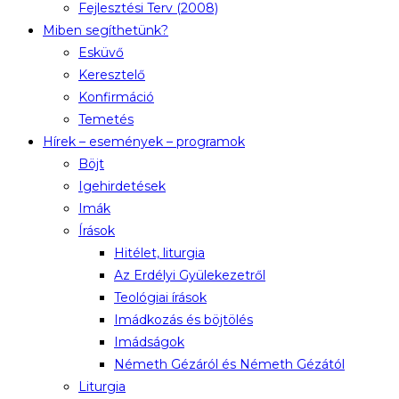
Fejlesztési Terv (2008)
Miben segíthetünk?
Esküvő
Keresztelő
Konfirmáció
Temetés
Hírek – események – programok
Böjt
Igehirdetések
Imák
Írások
Hitélet, liturgia
Az Erdélyi Gyülekezetről
Teológiai írások
Imádkozás és böjtölés
Imádságok
Németh Gézáról és Németh Gézától
Liturgia