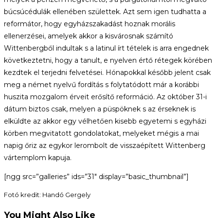
búcsúcédulák ellenében születtek. Azt sem igen tudhatta a
reformátor, hogy egyházszakadást hoznak morális
ellenerzései, amelyek akkor a kisvárosnak számító
Wittenbergből indultak s a latinul írt tételek is arra engednek
következtetni, hogy a tanult, e nyelven értő rétegek körében
kezdtek el terjedni felvetései. Hónapokkal később jelent csak
meg a német nyelvű fordítás s folytatódott már a korábbi
huszita mozgalom érveit erősítő reformáció. Az október 31-i
dátum biztos csak, melyen a püspöknek s az érseknek is
elküldte az akkor egy vélhetően kisebb egyetemi s egyházi
körben megvitatott gondolatokat, melyeket mégis a mai
napig őriz az egykor lerombolt de visszaépített Wittenberg
vártemplom kapuja.
[ngg src=”galleries” ids=”31″ display=”basic_thumbnail”]
Fotó kredit: Handó Gergely
You Might Also Like