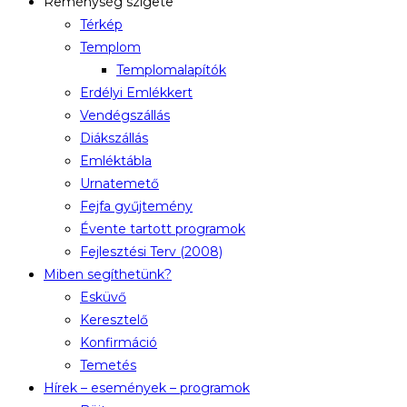
Reménység szigete
Térkép
Templom
Templomalapítók
Erdélyi Emlékkert
Vendégszállás
Diákszállás
Emléktábla
Urnatemető
Fejfa gyűjtemény
Évente tartott programok
Fejlesztési Terv (2008)
Miben segíthetünk?
Esküvő
Keresztelő
Konfirmáció
Temetés
Hírek – események – programok