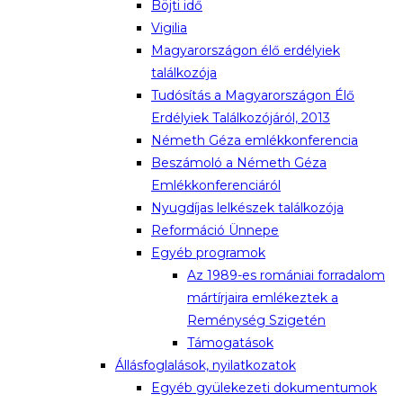
Böjti idő
Vigilia
Magyarországon élő erdélyiek
találkozója
Tudósítás a Magyarországon Élő
Erdélyiek Találkozójáról, 2013
Németh Géza emlékkonferencia
Beszámoló a Németh Géza
Emlékkonferenciáról
Nyugdíjas lelkészek találkozója
Reformáció Ünnepe
Egyéb programok
Az 1989-es romániai forradalom
mártírjaira emlékeztek a
Reménység Szigetén
Támogatások
Állásfoglalások, nyilatkozatok
Egyéb gyülekezeti dokumentumok