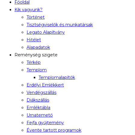
Főoldal
Kik vagyunk?
Történet
Tisztségviselők és munkatársak
Legato Alapítvány
Hitélet
Alapadatok
Reménység szigete
Térkép
Templom
Templomalapítók
Erdélyi Emlékkert
Vendégszállás
Diákszállás
Emléktábla
Urnatemető
Fejfa gyűjtemény
Évente tartott programok