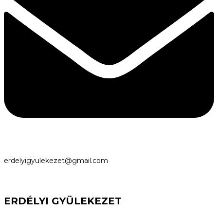
erdelyigyulekezet@gmail.com
ERDÉLYI GYÜLEKEZET