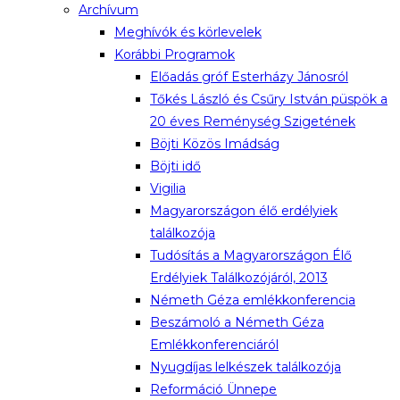
Archívum
Meghívók és körlevelek
Korábbi Programok
Előadás gróf Esterházy Jánosról
Tőkés László és Csűry István püspök a
20 éves Reménység Szigetének
Böjti Közös Imádság
Böjti idő
Vigilia
Magyarországon élő erdélyiek
találkozója
Tudósítás a Magyarországon Élő
Erdélyiek Találkozójáról, 2013
Németh Géza emlékkonferencia
Beszámoló a Németh Géza
Emlékkonferenciáról
Nyugdíjas lelkészek találkozója
Reformáció Ünnepe