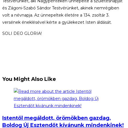
Testvérünket, aki Nagypénteken ünnepelte a születésnapját
és Zágoni-Szabó Sándor Testvérünket, akinek nemrégiben
volt a névnapja. Az ünnepeltek életére a 134. zsoltár 3.
versének éneklésével kérte a gyülekezet Isten áldását.
SOLI DEO GLORIA!
You Might Also Like
Istentől megáldott, örömökben gazdag,
Boldog Új Esztendőt kívánunk mindenkinek!