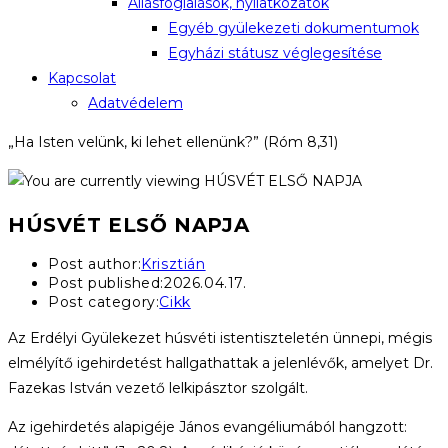
Állásfoglalások, nyilatkozatok
Egyéb gyülekezeti dokumentumok
Egyházi státusz véglegesítése
Kapcsolat
Adatvédelem
„Ha Isten velünk, ki lehet ellenünk?” (Róm 8,31)
HÚSVÉT ELSŐ NAPJA
Post author:
Krisztián
Post published:
2026.04.17.
Post category:
Cikk
Az Erdélyi Gyülekezet húsvéti istentiszteletén ünnepi, mégis
elmélyítő igehirdetést hallgathattak a jelenlévők, amelyet Dr.
Fazekas István vezető lelkipásztor szolgált.
Az igehirdetés alapigéje János evangéliumából hangzott: