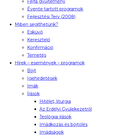
Fejfa gyűjtemény
Évente tartott programok
Fejlesztési Terv (2008)
Miben segíthetünk?
Esküvő
Keresztelő
Konfirmáció
Temetés
Hírek – események – programok
Böjt
Igehirdetések
Imák
Írások
Hitélet, liturgia
Az Erdélyi Gyülekezetről
Teológiai írások
Imádkozás és böjtölés
Imádságok