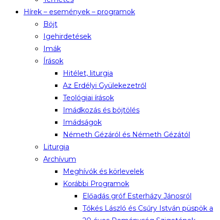
Hírek – események – programok
Böjt
Igehirdetések
Imák
Írások
Hitélet, liturgia
Az Erdélyi Gyülekezetről
Teológiai írások
Imádkozás és böjtölés
Imádságok
Németh Gézáról és Németh Gézától
Liturgia
Archívum
Meghívók és körlevelek
Korábbi Programok
Előadás gróf Esterházy Jánosról
Tőkés László és Csűry István püspök a