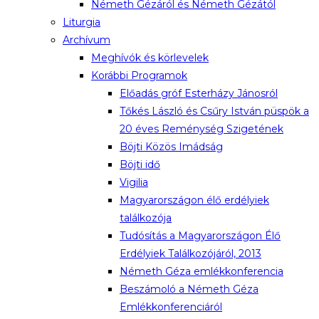
Németh Gézáról és Németh Gézától
Liturgia
Archívum
Meghívók és körlevelek
Korábbi Programok
Előadás gróf Esterházy Jánosról
Tőkés László és Csűry István püspök a
20 éves Reménység Szigetének
Böjti Közös Imádság
Böjti idő
Vigilia
Magyarországon élő erdélyiek
találkozója
Tudósítás a Magyarországon Élő
Erdélyiek Találkozójáról, 2013
Németh Géza emlékkonferencia
Beszámoló a Németh Géza
Emlékkonferenciáról