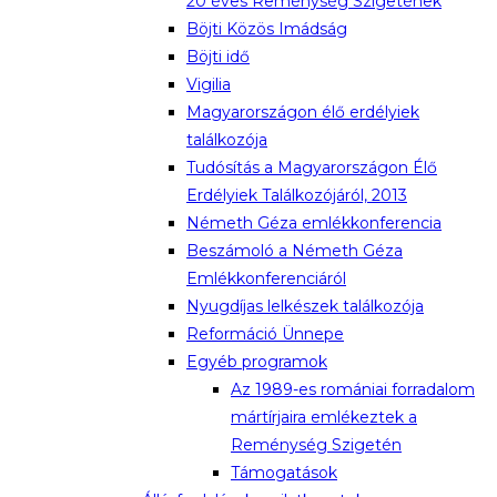
20 éves Reménység Szigetének
Böjti Közös Imádság
Böjti idő
Vigilia
Magyarországon élő erdélyiek
találkozója
Tudósítás a Magyarországon Élő
Erdélyiek Találkozójáról, 2013
Németh Géza emlékkonferencia
Beszámoló a Németh Géza
Emlékkonferenciáról
Nyugdíjas lelkészek találkozója
Reformáció Ünnepe
Egyéb programok
Az 1989-es romániai forradalom
mártírjaira emlékeztek a
Reménység Szigetén
Támogatások