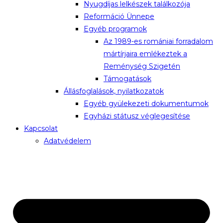
Nyugdíjas lelkészek találkozója
Reformáció Ünnepe
Egyéb programok
Az 1989-es romániai forradalom
mártírjaira emlékeztek a
Reménység Szigetén
Támogatások
Állásfoglalások, nyilatkozatok
Egyéb gyülekezeti dokumentumok
Egyházi státusz véglegesítése
Kapcsolat
Adatvédelem