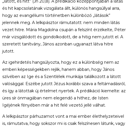
„látott, és hitt” (Jn 20,8). A prédikáció középpontjában a látás
és hit kapcsolatának vizsgálata állt, különös hangsúllyal arra,
hogy az evangéliumi történetben különböző „látások”
jelennek meg. A lelkipásztor rámutatott: nem minden látás
vezet hitre. Mária Magdolna csupán a felszínt érzékelte, Péter
már vizsgálódott és gondolkodott, de a hitig nem jutott el. A
szeretett tanítvány, János azonban ugyanazt látva hitre
jutott.
Az igehirdetés hangsúlyozta, hogy ez a különbség nem az
emberi képességekben rejlik, hanem abban, hogy János
szívében az Ige és a Szentlélek munkája találkozott a látott
valósággal. Eszébe jutott Jézus korábbi szava a feltámadásról,
és így a látottak új értelmet nyertek. A prédikáció kiemelte: az
üres sír önmagában nem elegendő a hithez, de Isten
Igéjének fényében már a hit felé vezető jellé válhat.
A lelkipásztor párhuzamot vont a mai ember élethelyzeteivel
is, rámutatva, hogy sokszor mi is csak felszínesen látunk, vagy