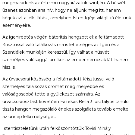
megmaradunk az értelmi magyarázatok szintjén. A húsvéti
üzenet azonban arra hív, hogy ne álljunk meg itt, hanem
kérjük azt a lelki látást, amelyben Isten Igéje világít rá életünk
eseményeire.
Az igehirdetés végén bátorítás hangzott el: a feltámadott
Krisztussal való találkozás ma is lehetséges az Igén és a
Szentlélek munkáján keresztül. Így válhat a húsvét
személyes valósággá: amikor az ember nemcsak lát, hanem
hisz is.
Az úrvacsorai közösség a feltámadott Krisztussal való
személyes találkozás örömét még mélyebbé és
valóságosabbá tette a gyülekezet számára. Az
úrvacsoraosztást követően Fazekas Bella 3. osztályos tanuló
tiszta hangon megszólaló énekes szolgálata tovább emelte
az ünnep lelki mélységét.
Istentiszteletünk után felköszöntöttük Tövisi Mihály