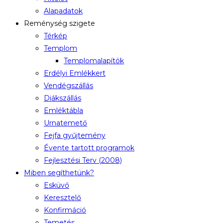
Alapadatok
Reménység szigete
Térkép
Templom
Templomalapítók
Erdélyi Emlékkert
Vendégszállás
Diákszállás
Emléktábla
Urnatemető
Fejfa gyűjtemény
Évente tartott programok
Fejlesztési Terv (2008)
Miben segíthetünk?
Esküvő
Keresztelő
Konfirmáció
Temetés