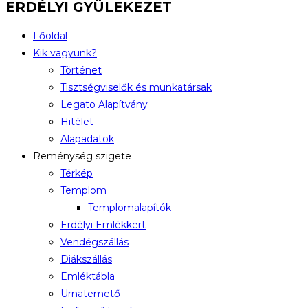
ERDÉLYI GYÜLEKEZET
Főoldal
Kik vagyunk?
Történet
Tisztségviselők és munkatársak
Legato Alapítvány
Hitélet
Alapadatok
Reménység szigete
Térkép
Templom
Templomalapítók
Erdélyi Emlékkert
Vendégszállás
Diákszállás
Emléktábla
Urnatemető