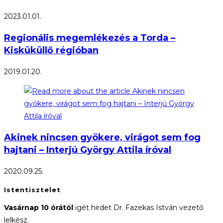
2023.01.01.
Regionális megemlékezés a Torda –
Kisküküllő régióban
2019.01.20.
Akinek nincsen gyökere, virágot sem fog
hajtani – Interjú György Attila íróval
2020.09.25.
Istentisztelet
Vasárnap 10 órától
igét hirdet Dr. Fazekas István vezető
lelkész.