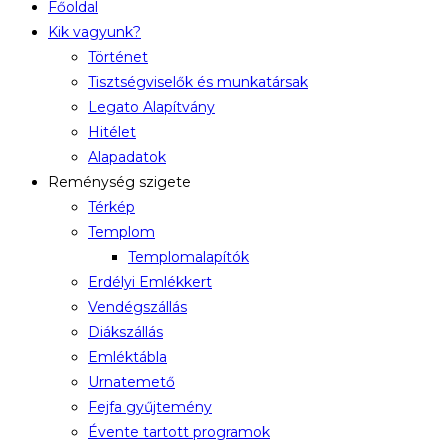
Főoldal
Kik vagyunk?
Történet
Tisztségviselők és munkatársak
Legato Alapítvány
Hitélet
Alapadatok
Reménység szigete
Térkép
Templom
Templomalapítók
Erdélyi Emlékkert
Vendégszállás
Diákszállás
Emléktábla
Urnatemető
Fejfa gyűjtemény
Évente tartott programok