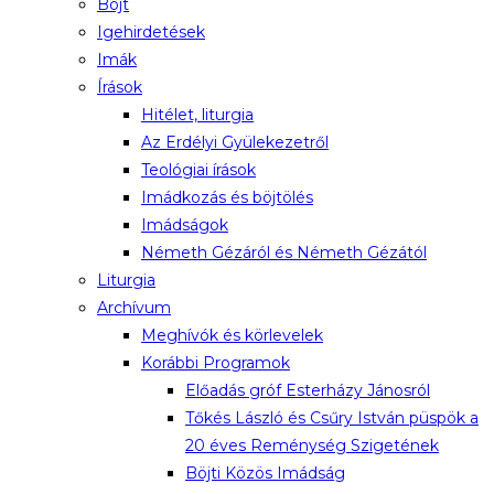
Böjt
Igehirdetések
Imák
Írások
Hitélet, liturgia
Az Erdélyi Gyülekezetről
Teológiai írások
Imádkozás és böjtölés
Imádságok
Németh Gézáról és Németh Gézától
Liturgia
Archívum
Meghívók és körlevelek
Korábbi Programok
Előadás gróf Esterházy Jánosról
Tőkés László és Csűry István püspök a
20 éves Reménység Szigetének
Böjti Közös Imádság