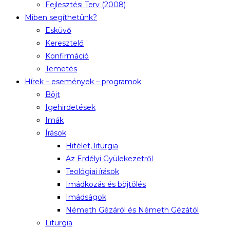
Fejlesztési Terv (2008)
Miben segíthetünk?
Esküvő
Keresztelő
Konfirmáció
Temetés
Hírek – események – programok
Böjt
Igehirdetések
Imák
Írások
Hitélet, liturgia
Az Erdélyi Gyülekezetről
Teológiai írások
Imádkozás és böjtölés
Imádságok
Németh Gézáról és Németh Gézától
Liturgia