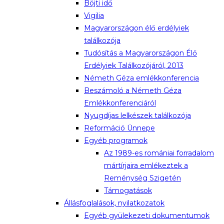
Böjti idő
Vigilia
Magyarországon élő erdélyiek
találkozója
Tudósítás a Magyarországon Élő
Erdélyiek Találkozójáról, 2013
Németh Géza emlékkonferencia
Beszámoló a Németh Géza
Emlékkonferenciáról
Nyugdíjas lelkészek találkozója
Reformáció Ünnepe
Egyéb programok
Az 1989-es romániai forradalom
mártírjaira emlékeztek a
Reménység Szigetén
Támogatások
Állásfoglalások, nyilatkozatok
Egyéb gyülekezeti dokumentumok