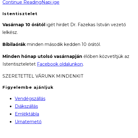
Continue Reading
Napi ige
Istentisztelet
Vasárnap 10 órától
igét hirdet Dr. Fazekas István vezető
lelkész.
Bibilaórák
minden második kedden 10 órától.
Minden hónap utolsó vasárnapján
élőben közvetítjük az
Istentiszteletet
Facebook oldalunkon
.
SZERETETTEL VÁRUNK MINDENKIT
Figyelembe ajánljuk
Vendégszállás
Diákszállás
Emléktábla
Urnatemető