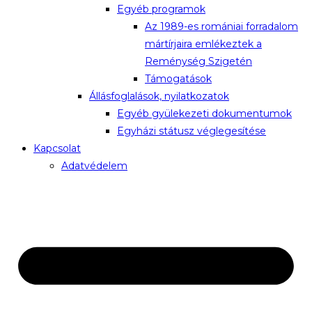
Egyéb programok
Az 1989-es romániai forradalom
mártírjaira emlékeztek a
Reménység Szigetén
Támogatások
Állásfoglalások, nyilatkozatok
Egyéb gyülekezeti dokumentumok
Egyházi státusz véglegesítése
Kapcsolat
Adatvédelem