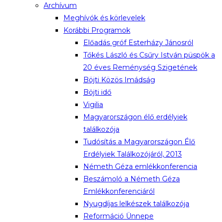
Archívum
Meghívók és körlevelek
Korábbi Programok
Előadás gróf Esterházy Jánosról
Tőkés László és Csűry István püspök a
20 éves Reménység Szigetének
Böjti Közös Imádság
Böjti idő
Vigilia
Magyarországon élő erdélyiek
találkozója
Tudósítás a Magyarországon Élő
Erdélyiek Találkozójáról, 2013
Németh Géza emlékkonferencia
Beszámoló a Németh Géza
Emlékkonferenciáról
Nyugdíjas lelkészek találkozója
Reformáció Ünnepe