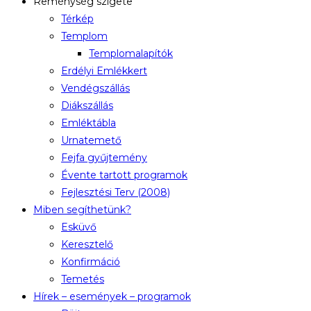
Reménység szigete
Térkép
Templom
Templomalapítók
Erdélyi Emlékkert
Vendégszállás
Diákszállás
Emléktábla
Urnatemető
Fejfa gyűjtemény
Évente tartott programok
Fejlesztési Terv (2008)
Miben segíthetünk?
Esküvő
Keresztelő
Konfirmáció
Temetés
Hírek – események – programok