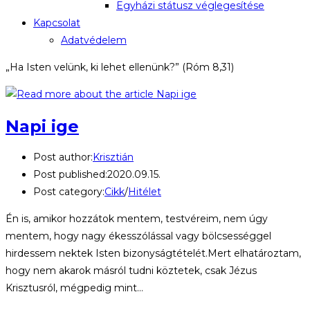
Egyházi státusz véglegesítése
Kapcsolat
Adatvédelem
„Ha Isten velünk, ki lehet ellenünk?” (Róm 8,31)
Napi ige
Post author:
Krisztián
Post published:
2020.09.15.
Post category:
Cikk
/
Hitélet
Én is, amikor hozzátok mentem, testvéreim, nem úgy
mentem, hogy nagy ékesszólással vagy bölcsességgel
hirdessem nektek Isten bizonyságtételét.Mert elhatároztam,
hogy nem akarok másról tudni köztetek, csak Jézus
Krisztusról, mégpedig mint…