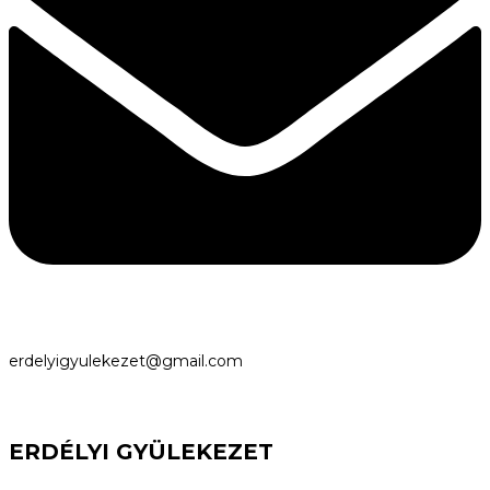
erdelyigyulekezet@gmail.com
ERDÉLYI GYÜLEKEZET