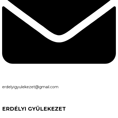
erdelyigyulekezet@gmail.com
ERDÉLYI GYÜLEKEZET