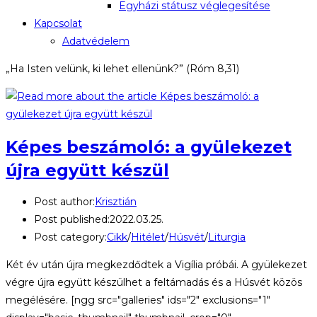
Egyházi státusz véglegesítése
Kapcsolat
Adatvédelem
„Ha Isten velünk, ki lehet ellenünk?” (Róm 8,31)
Képes beszámoló: a gyülekezet
újra együtt készül
Post author:
Krisztián
Post published:
2022.03.25.
Post category:
Cikk
/
Hitélet
/
Húsvét
/
Liturgia
Két év után újra megkezdődtek a Vigília próbái. A gyülekezet
végre újra együtt készülhet a feltámadás és a Húsvét közös
megélésére. [ngg src="galleries" ids="2" exclusions="1"