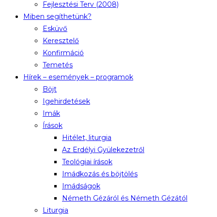
Fejlesztési Terv (2008)
Miben segíthetünk?
Esküvő
Keresztelő
Konfirmáció
Temetés
Hírek – események – programok
Böjt
Igehirdetések
Imák
Írások
Hitélet, liturgia
Az Erdélyi Gyülekezetről
Teológiai írások
Imádkozás és böjtölés
Imádságok
Németh Gézáról és Németh Gézától
Liturgia