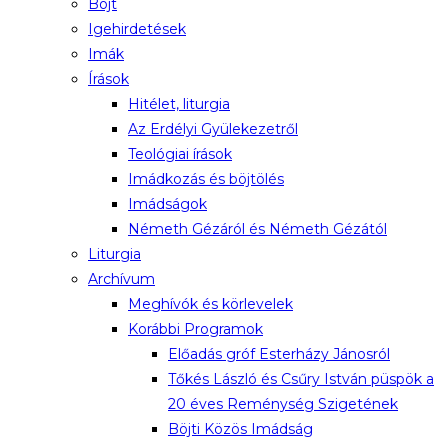
Böjt
Igehirdetések
Imák
Írások
Hitélet, liturgia
Az Erdélyi Gyülekezetről
Teológiai írások
Imádkozás és böjtölés
Imádságok
Németh Gézáról és Németh Gézától
Liturgia
Archívum
Meghívók és körlevelek
Korábbi Programok
Előadás gróf Esterházy Jánosról
Tőkés László és Csűry István püspök a
20 éves Reménység Szigetének
Böjti Közös Imádság