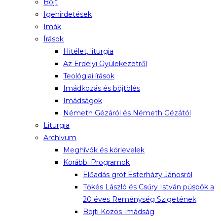
Böjt
Igehirdetések
Imák
Írások
Hitélet, liturgia
Az Erdélyi Gyülekezetről
Teológiai írások
Imádkozás és böjtölés
Imádságok
Németh Gézáról és Németh Gézától
Liturgia
Archívum
Meghívók és körlevelek
Korábbi Programok
Előadás gróf Esterházy Jánosról
Tőkés László és Csűry István püspök a
20 éves Reménység Szigetének
Böjti Közös Imádság