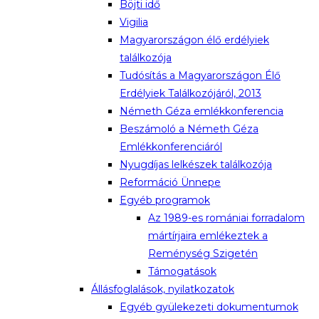
Böjti idő
Vigilia
Magyarországon élő erdélyiek
találkozója
Tudósítás a Magyarországon Élő
Erdélyiek Találkozójáról, 2013
Németh Géza emlékkonferencia
Beszámoló a Németh Géza
Emlékkonferenciáról
Nyugdíjas lelkészek találkozója
Reformáció Ünnepe
Egyéb programok
Az 1989-es romániai forradalom
mártírjaira emlékeztek a
Reménység Szigetén
Támogatások
Állásfoglalások, nyilatkozatok
Egyéb gyülekezeti dokumentumok