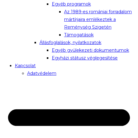
Egyéb programok
Az 1989-es romániai forradalom
mártírjaira emlékeztek a
Reménység Szigetén
Támogatások
Állásfoglalások, nyilatkozatok
Egyéb gyülekezeti dokumentumok
Egyházi státusz véglegesítése
Kapcsolat
Adatvédelem