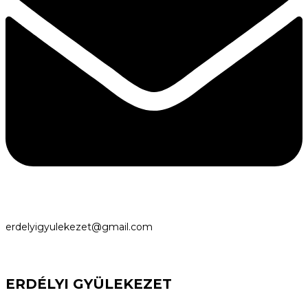
erdelyigyulekezet@gmail.com
ERDÉLYI GYÜLEKEZET