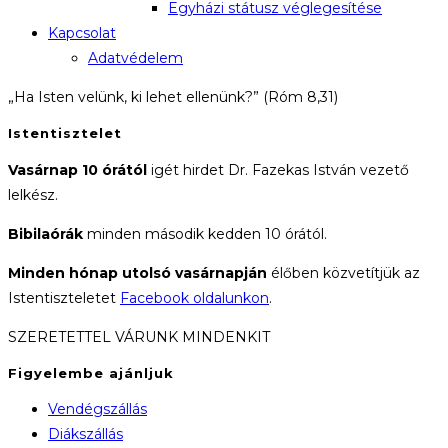
Egyházi státusz véglegesítése
Kapcsolat
Adatvédelem
„Ha Isten velünk, ki lehet ellenünk?” (Róm 8,31)
Istentisztelet
Vasárnap 10 órától
igét hirdet Dr. Fazekas István vezető
lelkész.
Bibilaórák
minden második kedden 10 órától.
Minden hónap utolsó vasárnapján
élőben közvetítjük az
Istentiszteletet
Facebook oldalunkon
.
SZERETETTEL VÁRUNK MINDENKIT
Figyelembe ajánljuk
Vendégszállás
Diákszállás