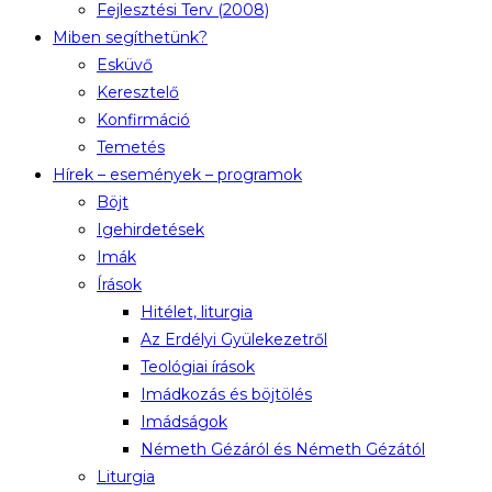
Fejlesztési Terv (2008)
Miben segíthetünk?
Esküvő
Keresztelő
Konfirmáció
Temetés
Hírek – események – programok
Böjt
Igehirdetések
Imák
Írások
Hitélet, liturgia
Az Erdélyi Gyülekezetről
Teológiai írások
Imádkozás és böjtölés
Imádságok
Németh Gézáról és Németh Gézától
Liturgia