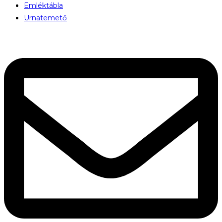
Emléktábla
Urnatemető