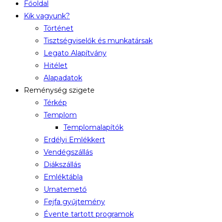
Főoldal
Kik vagyunk?
Történet
Tisztségviselők és munkatársak
Legato Alapítvány
Hitélet
Alapadatok
Reménység szigete
Térkép
Templom
Templomalapítók
Erdélyi Emlékkert
Vendégszállás
Diákszállás
Emléktábla
Urnatemető
Fejfa gyűjtemény
Évente tartott programok