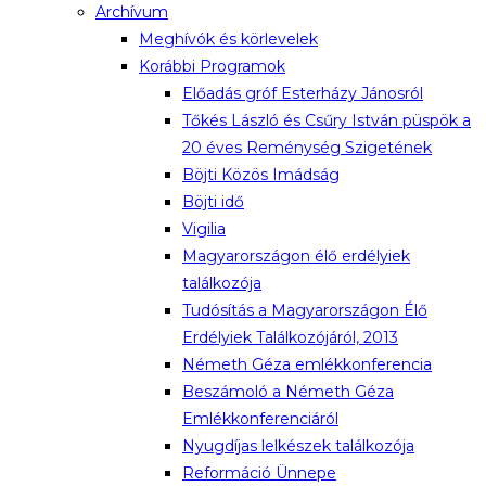
Archívum
Meghívók és körlevelek
Korábbi Programok
Előadás gróf Esterházy Jánosról
Tőkés László és Csűry István püspök a
20 éves Reménység Szigetének
Böjti Közös Imádság
Böjti idő
Vigilia
Magyarországon élő erdélyiek
találkozója
Tudósítás a Magyarországon Élő
Erdélyiek Találkozójáról, 2013
Németh Géza emlékkonferencia
Beszámoló a Németh Géza
Emlékkonferenciáról
Nyugdíjas lelkészek találkozója
Reformáció Ünnepe