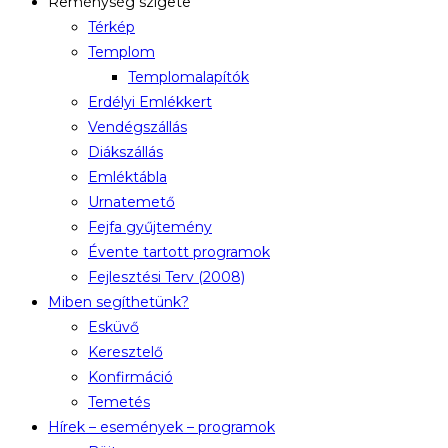
Reménység szigete
Térkép
Templom
Templomalapítók
Erdélyi Emlékkert
Vendégszállás
Diákszállás
Emléktábla
Urnatemető
Fejfa gyűjtemény
Évente tartott programok
Fejlesztési Terv (2008)
Miben segíthetünk?
Esküvő
Keresztelő
Konfirmáció
Temetés
Hírek – események – programok