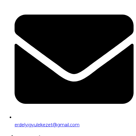
erdelyigyulekezet@gmail.com