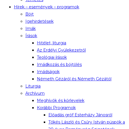
Hírek – események – programok
Böjt
Igehirdetések
Imák
Írások
Hitélet, liturgia
Az Erdélyi Gyülekezetről
Teológiai írások
Imádkozás és böjtölés
Imádságok
Németh Gézáról és Németh Gézától
Liturgia
Archívum
Meghívók és körlevelek
Korábbi Programok
Előadás gróf Esterházy Jánosról
Tőkés László és Csűry István püspök a