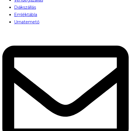
Diákszállás
Emléktábla
Urnatemető