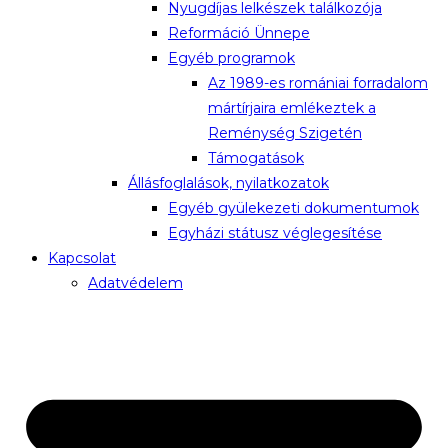
Nyugdíjas lelkészek találkozója
Reformáció Ünnepe
Egyéb programok
Az 1989-es romániai forradalom
mártírjaira emlékeztek a
Reménység Szigetén
Támogatások
Állásfoglalások, nyilatkozatok
Egyéb gyülekezeti dokumentumok
Egyházi státusz véglegesítése
Kapcsolat
Adatvédelem