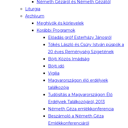
Németh Gézáról és Németh Gézától
Liturgia
Archívum
Meghívók és körlevelek
Korábbi Programok
Előadás gróf Esterházy Jánosról
Tőkés László és Csűry István püspök a
20 éves Reménység Szigetének
Böjti Közös Imádság
Böjti idő
Vigilia
Magyarországon élő erdélyiek
találkozója
Tudósítás a Magyarországon Élő
Erdélyiek Találkozójáról, 2013
Németh Géza emlékkonferencia
Beszámoló a Németh Géza
Emlékkonferenciáról