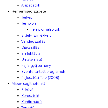
Alapadatok
Reménység szigete
Térkép
Templom
Templomalapítók
Erdélyi Emlékkert
Vendégszállás
Diákszállás
Emléktábla
Urnatemető
Fejfa gyűjtemény
Évente tartott programok
Fejlesztési Terv (2008)
Miben segíthetünk?
Esküvő
Keresztelő
Konfirmáció
Temetés