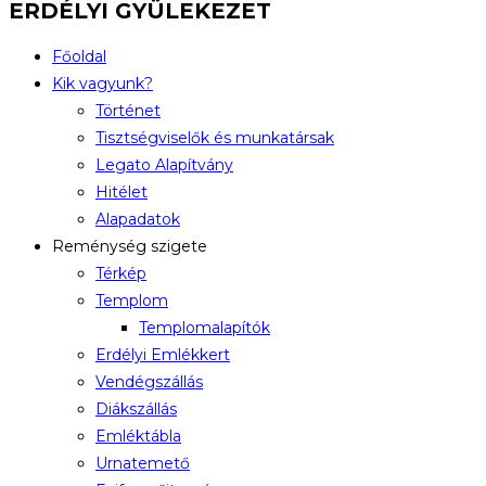
ERDÉLYI GYÜLEKEZET
Főoldal
Kik vagyunk?
Történet
Tisztségviselők és munkatársak
Legato Alapítvány
Hitélet
Alapadatok
Reménység szigete
Térkép
Templom
Templomalapítók
Erdélyi Emlékkert
Vendégszállás
Diákszállás
Emléktábla
Urnatemető