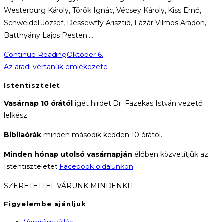
Westerburg Károly, Török Ignác, Vécsey Károly, Kiss Ernő,
Schweidel József, Dessewffy Arisztid, Lázár Vilmos Aradon,
Batthyány Lajos Pesten.…
Continue Reading
Október 6.
Az aradi vértanúk emlékezete
Istentisztelet
Vasárnap 10 órától
igét hirdet Dr. Fazekas István vezető
lelkész.
Bibilaórák
minden második kedden 10 órától.
Minden hónap utolsó vasárnapján
élőben közvetítjük az
Istentiszteletet
Facebook oldalunkon
.
SZERETETTEL VÁRUNK MINDENKIT
Figyelembe ajánljuk
Vendégszállás