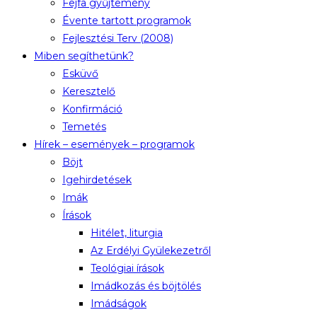
Fejfa gyűjtemény
Évente tartott programok
Fejlesztési Terv (2008)
Miben segíthetünk?
Esküvő
Keresztelő
Konfirmáció
Temetés
Hírek – események – programok
Böjt
Igehirdetések
Imák
Írások
Hitélet, liturgia
Az Erdélyi Gyülekezetről
Teológiai írások
Imádkozás és böjtölés
Imádságok