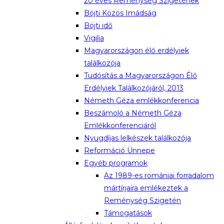
20 éves Reménység Szigetének
Böjti Közös Imádság
Böjti idő
Vigilia
Magyarországon élő erdélyiek
találkozója
Tudósítás a Magyarországon Élő
Erdélyiek Találkozójáról, 2013
Németh Géza emlékkonferencia
Beszámoló a Németh Géza
Emlékkonferenciáról
Nyugdíjas lelkészek találkozója
Reformáció Ünnepe
Egyéb programok
Az 1989-es romániai forradalom
mártírjaira emlékeztek a
Reménység Szigetén
Támogatások