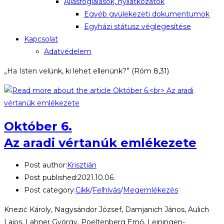
Állásfoglalások, nyilatkozatok
Egyéb gyülekezeti dokumentumok
Egyházi státusz véglegesítése
Kapcsolat
Adatvédelem
„Ha Isten velünk, ki lehet ellenünk?” (Róm 8,31)
Október 6.
Az aradi vértanúk emlékezete
Post author:
Krisztián
Post published:
2021.10.06.
Post category:
Cikk
/
Felhívás
/
Megemlékezés
Knezić Károly, Nagysándor József, Damjanich János, Aulich
Lajos, Lahner György, Poeltenberg Ernő, Leiningen-