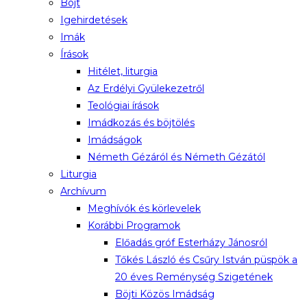
Böjt
Igehirdetések
Imák
Írások
Hitélet, liturgia
Az Erdélyi Gyülekezetről
Teológiai írások
Imádkozás és böjtölés
Imádságok
Németh Gézáról és Németh Gézától
Liturgia
Archívum
Meghívók és körlevelek
Korábbi Programok
Előadás gróf Esterházy Jánosról
Tőkés László és Csűry István püspök a
20 éves Reménység Szigetének
Böjti Közös Imádság