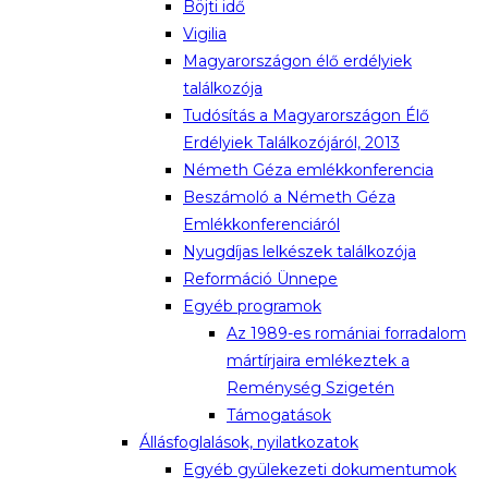
Böjti idő
Vigilia
Magyarországon élő erdélyiek
találkozója
Tudósítás a Magyarországon Élő
Erdélyiek Találkozójáról, 2013
Németh Géza emlékkonferencia
Beszámoló a Németh Géza
Emlékkonferenciáról
Nyugdíjas lelkészek találkozója
Reformáció Ünnepe
Egyéb programok
Az 1989-es romániai forradalom
mártírjaira emlékeztek a
Reménység Szigetén
Támogatások
Állásfoglalások, nyilatkozatok
Egyéb gyülekezeti dokumentumok