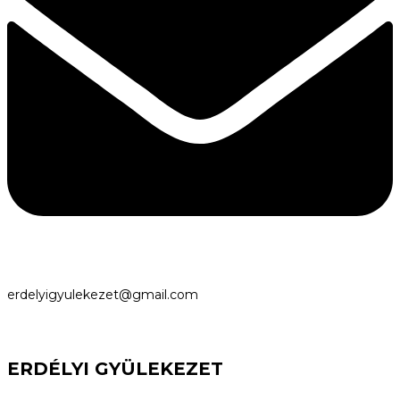
erdelyigyulekezet@gmail.com
ERDÉLYI GYÜLEKEZET