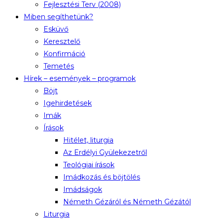
Fejlesztési Terv (2008)
Miben segíthetünk?
Esküvő
Keresztelő
Konfirmáció
Temetés
Hírek – események – programok
Böjt
Igehirdetések
Imák
Írások
Hitélet, liturgia
Az Erdélyi Gyülekezetről
Teológiai írások
Imádkozás és böjtölés
Imádságok
Németh Gézáról és Németh Gézától
Liturgia