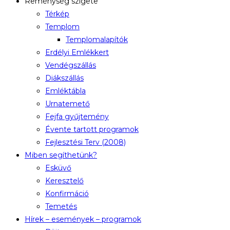
Reménység szigete
Térkép
Templom
Templomalapítók
Erdélyi Emlékkert
Vendégszállás
Diákszállás
Emléktábla
Urnatemető
Fejfa gyűjtemény
Évente tartott programok
Fejlesztési Terv (2008)
Miben segíthetünk?
Esküvő
Keresztelő
Konfirmáció
Temetés
Hírek – események – programok