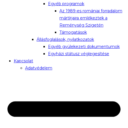
Egyéb programok
Az 1989-es romániai forradalom
mártírjaira emlékeztek a
Reménység Szigetén
Támogatások
Állásfoglalások, nyilatkozatok
Egyéb gyülekezeti dokumentumok
Egyházi státusz véglegesítése
Kapcsolat
Adatvédelem