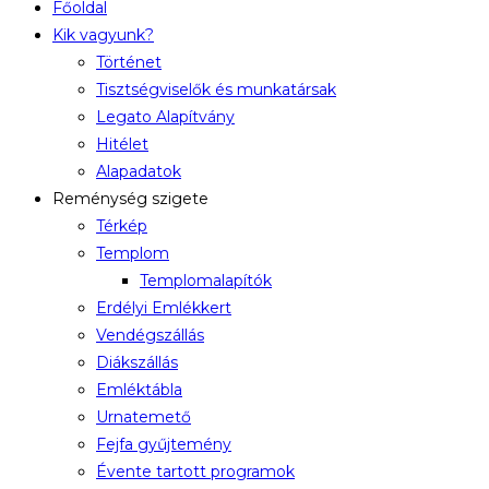
Főoldal
Kik vagyunk?
Történet
Tisztségviselők és munkatársak
Legato Alapítvány
Hitélet
Alapadatok
Reménység szigete
Térkép
Templom
Templomalapítók
Erdélyi Emlékkert
Vendégszállás
Diákszállás
Emléktábla
Urnatemető
Fejfa gyűjtemény
Évente tartott programok