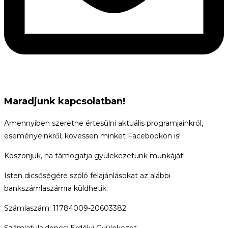
Maradjunk kapcsolatban!
Amennyiben szeretne értesülni aktuális programjainkról,
eseményeinkről, kövessen minket Facebookon is!
Köszönjük, ha támogatja gyülekezetünk munkáját!
Isten dicsőségére szóló felajánlásokat az alábbi
bankszámlaszámra küldhetik:
Számlaszám: 11784009-20603382
Számlatulajdonos: Erdélyi Gyülekezet