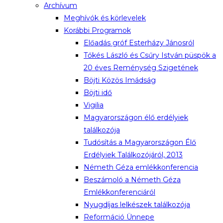
Archívum
Meghívók és körlevelek
Korábbi Programok
Előadás gróf Esterházy Jánosról
Tőkés László és Csűry István püspök a
20 éves Reménység Szigetének
Böjti Közös Imádság
Böjti idő
Vigilia
Magyarországon élő erdélyiek
találkozója
Tudósítás a Magyarországon Élő
Erdélyiek Találkozójáról, 2013
Németh Géza emlékkonferencia
Beszámoló a Németh Géza
Emlékkonferenciáról
Nyugdíjas lelkészek találkozója
Reformáció Ünnepe