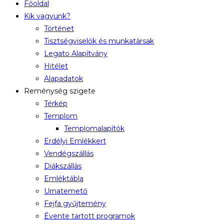
Főoldal
Kik vagyunk?
Történet
Tisztségviselők és munkatársak
Legato Alapítvány
Hitélet
Alapadatok
Reménység szigete
Térkép
Templom
Templomalapítók
Erdélyi Emlékkert
Vendégszállás
Diákszállás
Emléktábla
Urnatemető
Fejfa gyűjtemény
Évente tartott programok