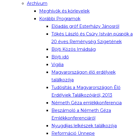
Archívum
Meghívók és körlevelek
Korábbi Programok
Előadás gróf Esterházy Jánosról
Tőkés László és Csűry István püspök a
20 éves Reménység Szigetének
Böjti Közös Imádság
Böjti idő
Vigilia
Magyarországon élő erdélyiek
találkozója
Tudósítás a Magyarországon Élő
Erdélyiek Találkozójáról, 2013
Németh Géza emlékkonferencia
Beszámoló a Németh Géza
Emlékkonferenciáról
Nyugdíjas lelkészek találkozója
Reformáció Ünnepe