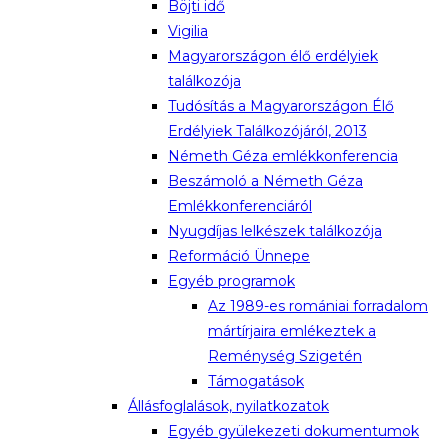
Böjti idő
Vigilia
Magyarországon élő erdélyiek
találkozója
Tudósítás a Magyarországon Élő
Erdélyiek Találkozójáról, 2013
Németh Géza emlékkonferencia
Beszámoló a Németh Géza
Emlékkonferenciáról
Nyugdíjas lelkészek találkozója
Reformáció Ünnepe
Egyéb programok
Az 1989-es romániai forradalom
mártírjaira emlékeztek a
Reménység Szigetén
Támogatások
Állásfoglalások, nyilatkozatok
Egyéb gyülekezeti dokumentumok