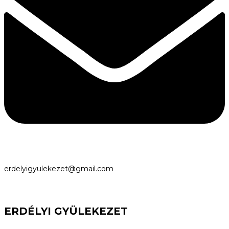
erdelyigyulekezet@gmail.com
ERDÉLYI GYÜLEKEZET