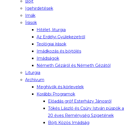
Böjt
Igehirdetések
Imák
Írások
Hitélet, liturgia
Az Erdélyi Gyülekezetről
Teológiai írások
Imádkozás és böjtölés
Imádságok
Németh Gézáról és Németh Gézától
Liturgia
Archívum
Meghívók és körlevelek
Korábbi Programok
Előadás gróf Esterházy Jánosról
Tőkés László és Csűry István püspök a
20 éves Reménység Szigetének
Böjti Közös Imádság