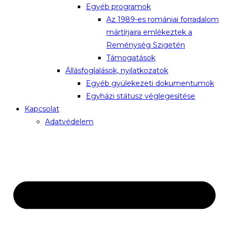
Egyéb programok
Az 1989-es romániai forradalom
mártírjaira emlékeztek a
Reménység Szigetén
Támogatások
Állásfoglalások, nyilatkozatok
Egyéb gyülekezeti dokumentumok
Egyházi státusz véglegesítése
Kapcsolat
Adatvédelem