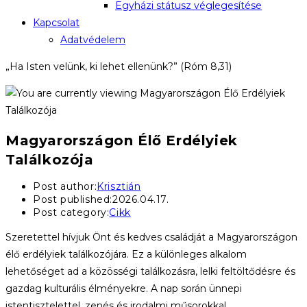
Egyházi státusz véglegesítése
Kapcsolat
Adatvédelem
„Ha Isten velünk, ki lehet ellenünk?” (Róm 8,31)
Magyarországon Élő Erdélyiek
Találkozója
Post author:
Krisztián
Post published:
2026.04.17.
Post category:
Cikk
Szeretettel hívjuk Önt és kedves családját a Magyarországon
élő erdélyiek találkozójára. Ez a különleges alkalom
lehetőséget ad a közösségi találkozásra, lelki feltöltődésre és
gazdag kulturális élményekre. A nap során ünnepi
istentisztelettel, zenés és irodalmi műsorokkal,