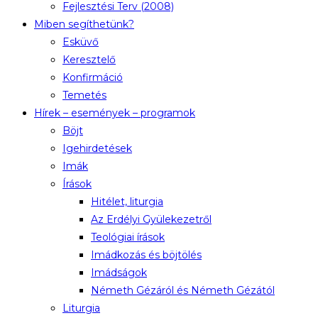
Fejlesztési Terv (2008)
Miben segíthetünk?
Esküvő
Keresztelő
Konfirmáció
Temetés
Hírek – események – programok
Böjt
Igehirdetések
Imák
Írások
Hitélet, liturgia
Az Erdélyi Gyülekezetről
Teológiai írások
Imádkozás és böjtölés
Imádságok
Németh Gézáról és Németh Gézától
Liturgia