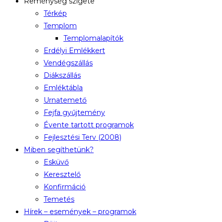
Reménység szigete
Térkép
Templom
Templomalapítók
Erdélyi Emlékkert
Vendégszállás
Diákszállás
Emléktábla
Urnatemető
Fejfa gyűjtemény
Évente tartott programok
Fejlesztési Terv (2008)
Miben segíthetünk?
Esküvő
Keresztelő
Konfirmáció
Temetés
Hírek – események – programok