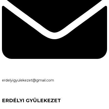
erdelyigyulekezet@gmail.com
ERDÉLYI GYÜLEKEZET