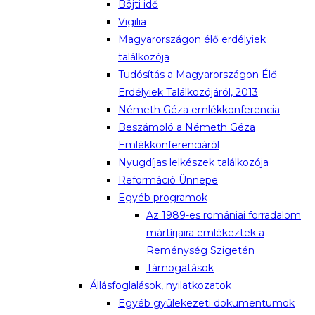
Böjti idő
Vigilia
Magyarországon élő erdélyiek
találkozója
Tudósítás a Magyarországon Élő
Erdélyiek Találkozójáról, 2013
Németh Géza emlékkonferencia
Beszámoló a Németh Géza
Emlékkonferenciáról
Nyugdíjas lelkészek találkozója
Reformáció Ünnepe
Egyéb programok
Az 1989-es romániai forradalom
mártírjaira emlékeztek a
Reménység Szigetén
Támogatások
Állásfoglalások, nyilatkozatok
Egyéb gyülekezeti dokumentumok