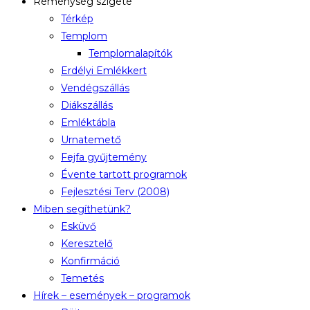
Reménység szigete
Térkép
Templom
Templomalapítók
Erdélyi Emlékkert
Vendégszállás
Diákszállás
Emléktábla
Urnatemető
Fejfa gyűjtemény
Évente tartott programok
Fejlesztési Terv (2008)
Miben segíthetünk?
Esküvő
Keresztelő
Konfirmáció
Temetés
Hírek – események – programok