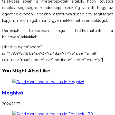
találkozás során is megerősödtek általuk, hogy további
erkölcsi segítségre mindenképp szükség van ill. hogy az
egyetlen óvónéni, legalább részmunkaidőben egy segítséget
kapjon, mert magában a 17 gyermekkel nehezen boldogul.
Reméljük hamarosan újra találkozhatunk a
belényesújlakiakkal!
[shashin type=”photo”
id=”479,478,481,474,473,472,482,477,476″ size=”small”
columns=”max” order=”user” position=”center” crop=”y”]
You Might Also Like
Meghívó
2024.12.23.