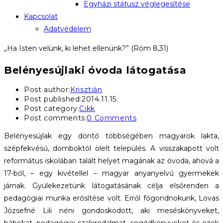
Egyházi státusz véglegesítése
Kapcsolat
Adatvédelem
„Ha Isten velünk, ki lehet ellenünk?” (Róm 8,31)
Belényesújlaki óvoda látogatása
Post author:
Krisztián
Post published:
2014.11.15.
Post category:
Cikk
Post comments:
0 Comments
Belényesújlak egy döntő többségében magyarok lakta,
szépfekvésű, domboktól ölelt település. A visszakapott volt
református iskolában talált helyet magának az óvoda, ahová a
17-ből, – egy kivétellel – magyar anyanyelvű gyermekek
járnak. Gyülekezetünk látogatásának célja elsőrenden a
pedagógiai munka erősítése volt. Erről főgondnokunk, Lovas
Józsefné Lili néni gondoskodott, aki meséskönyveket,