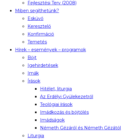
Fejlesztési Terv (2008)
Miben segíthetünk?
Esküvő
Keresztelő
Konfirmáció
Temetés
Hírek – események – programok
Böjt
Igehirdetések
Imák
Írások
Hitélet, liturgia
Az Erdélyi Gyülekezetről
Teológiai írások
Imádkozás és böjtölés
Imádságok
Németh Gézáról és Németh Gézától
Liturgia