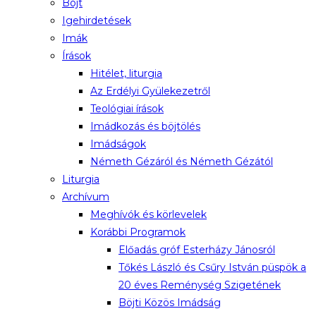
Böjt
Igehirdetések
Imák
Írások
Hitélet, liturgia
Az Erdélyi Gyülekezetről
Teológiai írások
Imádkozás és böjtölés
Imádságok
Németh Gézáról és Németh Gézától
Liturgia
Archívum
Meghívók és körlevelek
Korábbi Programok
Előadás gróf Esterházy Jánosról
Tőkés László és Csűry István püspök a
20 éves Reménység Szigetének
Böjti Közös Imádság