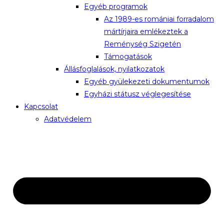
Egyéb programok
Az 1989-es romániai forradalom
mártírjaira emlékeztek a
Reménység Szigetén
Támogatások
Állásfoglalások, nyilatkozatok
Egyéb gyülekezeti dokumentumok
Egyházi státusz véglegesítése
Kapcsolat
Adatvédelem