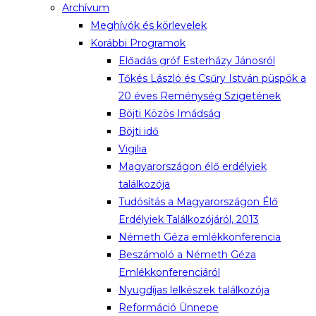
Archívum
Meghívók és körlevelek
Korábbi Programok
Előadás gróf Esterházy Jánosról
Tőkés László és Csűry István püspök a
20 éves Reménység Szigetének
Böjti Közös Imádság
Böjti idő
Vigilia
Magyarországon élő erdélyiek
találkozója
Tudósítás a Magyarországon Élő
Erdélyiek Találkozójáról, 2013
Németh Géza emlékkonferencia
Beszámoló a Németh Géza
Emlékkonferenciáról
Nyugdíjas lelkészek találkozója
Reformáció Ünnepe