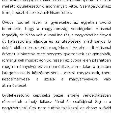
bábokat, pedagógiai szakirodalmat, segédkönyveket és ezek
mellett gyülekezetünk adományait vitte, Szentpály-Juhász
Imre, beosztott lelkészünk kíséretében.
Óvodai szünet lévén a gyerekeket az egyetlen óvónő
berendelte, hogy a magyarországi vendégeket műsorral
fogadják, de hiába volt a korai indulás, a nagyvárad-belényesi
út katasztrofális állapota és az útépítések miatt sajnos 13
óránál előbb nem sikerült megérkezni. Az elmaradt műsorral
örömet is okoztak, mert szegény gyermekek azt gondolták,
románul kell műsort adniuk, hiszen az óvoda jelen pillanatban
még románnyelvűnek van minősítve, ami – talán a mostani
látogatásnak is köszönhetően – ősztől megváltozik, mert
kezdeményezik a szülők a magyarnyelvűre való
átminősítését.
Gyülekezetünk képviselői pazar erdélyi vendéglátásban
részesültek a helyi lelkész fiánál és családjánál. Sajnos a
nagytiszteletű úrral nem tudtak találkozni, de abban a rövid