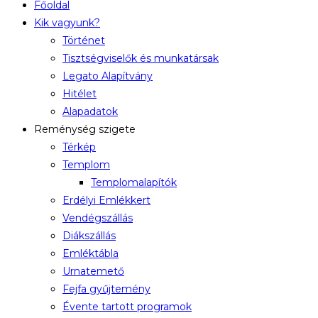
Főoldal
Kik vagyunk?
Történet
Tisztségviselők és munkatársak
Legato Alapítvány
Hitélet
Alapadatok
Reménység szigete
Térkép
Templom
Templomalapítók
Erdélyi Emlékkert
Vendégszállás
Diákszállás
Emléktábla
Urnatemető
Fejfa gyűjtemény
Évente tartott programok