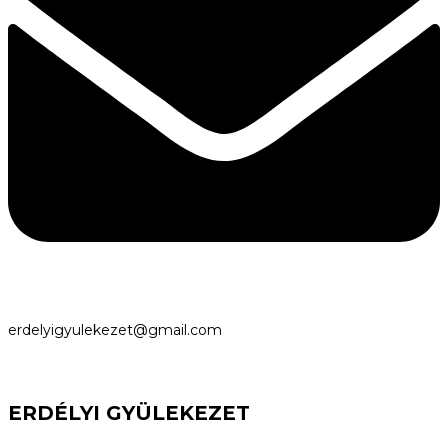
erdelyigyulekezet@gmail.com
ERDÉLYI GYÜLEKEZET