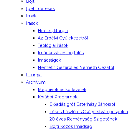
Böjt
Igehirdetések
Imák
Írások
Hitélet, liturgia
Az Erdélyi Gyülekezetről
Teológiai írások
Imádkozás és böjtölés
Imádságok
Németh Gézáról és Németh Gézától
Liturgia
Archívum
Meghívók és körlevelek
Korábbi Programok
Előadás gróf Esterházy Jánosról
Tőkés László és Csűry István püspök a
20 éves Reménység Szigetének
Böjti Közös Imádság