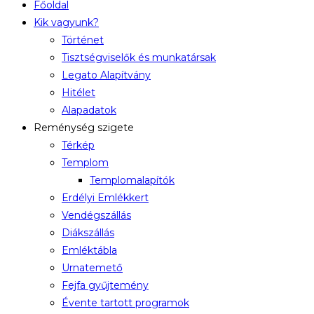
Főoldal
Kik vagyunk?
Történet
Tisztségviselők és munkatársak
Legato Alapítvány
Hitélet
Alapadatok
Reménység szigete
Térkép
Templom
Templomalapítók
Erdélyi Emlékkert
Vendégszállás
Diákszállás
Emléktábla
Urnatemető
Fejfa gyűjtemény
Évente tartott programok