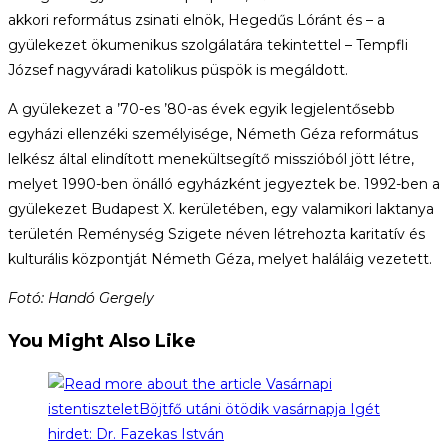
akkori református zsinati elnök, Hegedűs Lóránt és – a
gyülekezet ökumenikus szolgálatára tekintettel – Tempfli
József nagyváradi katolikus püspök is megáldott.
A gyülekezet a ’70-es ’80-as évek egyik legjelentősebb
egyházi ellenzéki személyisége, Németh Géza református
lelkész által elindított menekültsegítő misszióból jött létre,
melyet 1990-ben önálló egyházként jegyeztek be. 1992-ben a
gyülekezet Budapest X. kerületében, egy valamikori laktanya
területén Reménység Szigete néven létrehozta karitatív és
kulturális központját Németh Géza, melyet haláláig vezetett.
Fotó: Handó Gergely
You Might Also Like