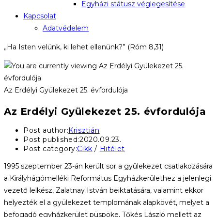
Egyházi státusz véglegesítése
Kapcsolat
Adatvédelem
„Ha Isten velünk, ki lehet ellenünk?” (Róm 8,31)
Az Erdélyi Gyülekezet 25. évfordulója
Az Erdélyi Gyülekezet 25. évfordulója
Post author:
Krisztián
Post published:
2020.09.23.
Post category:
Cikk
/
Hitélet
1995 szeptember 23-án került sor a gyülekezet csatlakozására
a Királyhágómelléki Református Egyházkerülethez a jelenlegi
vezető lelkész, Zalatnay István beiktatására, valamint ekkor
helyezték el a gyülekezet templomának alapkövét, melyet a
befogadó egyházkerület püspöke, Tőkés László mellett az