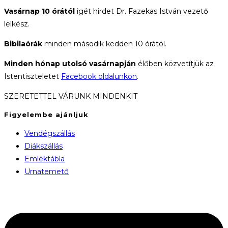
Vasárnap 10 órától
igét hirdet Dr. Fazekas István vezető
lelkész.
Bibilaórák
minden második kedden 10 órától.
Minden hónap utolsó vasárnapján
élőben közvetítjük az
Istentiszteletet
Facebook oldalunkon
.
SZERETETTEL VÁRUNK MINDENKIT
Figyelembe ajánljuk
Vendégszállás
Diákszállás
Emléktábla
Urnatemető