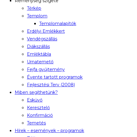
Reménység szigete
Térkép
Templom
Templomalapítók
Erdélyi Emlékkert
Vendégszállás
Diákszállás
Emléktábla
Urnatemető
Fejfa gyűjtemény
Évente tartott programok
Fejlesztési Terv (2008)
Miben segíthetünk?
Esküvő
Keresztelő
Konfirmáció
Temetés
Hírek – események – programok