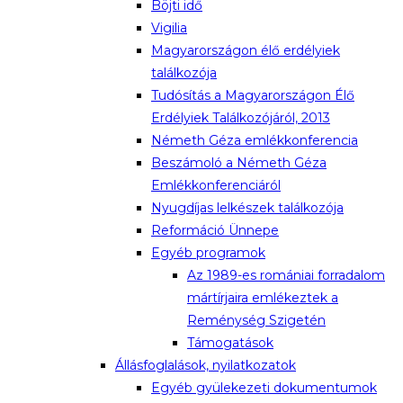
Böjti idő
Vigilia
Magyarországon élő erdélyiek
találkozója
Tudósítás a Magyarországon Élő
Erdélyiek Találkozójáról, 2013
Németh Géza emlékkonferencia
Beszámoló a Németh Géza
Emlékkonferenciáról
Nyugdíjas lelkészek találkozója
Reformáció Ünnepe
Egyéb programok
Az 1989-es romániai forradalom
mártírjaira emlékeztek a
Reménység Szigetén
Támogatások
Állásfoglalások, nyilatkozatok
Egyéb gyülekezeti dokumentumok