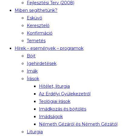
Fejlesztési Terv (2008)
Miben segíthetünk?
Esküvő
Keresztelő
Konfirmáció
Temetés
Hírek – események – programok
Böjt
Igehirdetések
Imák
Írások
Hitélet, liturgia
Az Erdélyi Gyülekezetről
Teológiai írások
Imádkozás és böjtölés
Imádságok
Németh Gézáról és Németh Gézától
Liturgia