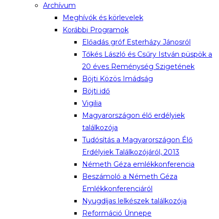
Archívum
Meghívók és körlevelek
Korábbi Programok
Előadás gróf Esterházy Jánosról
Tőkés László és Csűry István püspök a
20 éves Reménység Szigetének
Böjti Közös Imádság
Böjti idő
Vigilia
Magyarországon élő erdélyiek
találkozója
Tudósítás a Magyarországon Élő
Erdélyiek Találkozójáról, 2013
Németh Géza emlékkonferencia
Beszámoló a Németh Géza
Emlékkonferenciáról
Nyugdíjas lelkészek találkozója
Reformáció Ünnepe