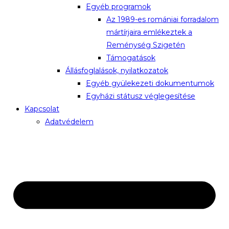
Egyéb programok
Az 1989-es romániai forradalom
mártírjaira emlékeztek a
Reménység Szigetén
Támogatások
Állásfoglalások, nyilatkozatok
Egyéb gyülekezeti dokumentumok
Egyházi státusz véglegesítése
Kapcsolat
Adatvédelem