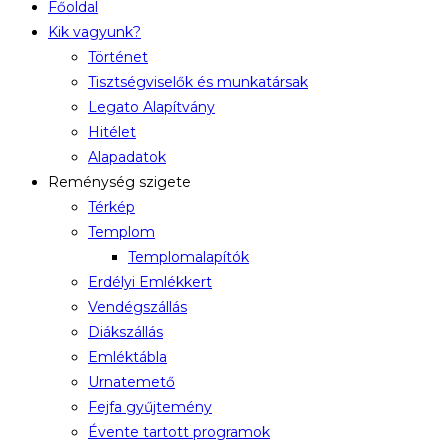
Főoldal
Kik vagyunk?
Történet
Tisztségviselők és munkatársak
Legato Alapítvány
Hitélet
Alapadatok
Reménység szigete
Térkép
Templom
Templomalapítók
Erdélyi Emlékkert
Vendégszállás
Diákszállás
Emléktábla
Urnatemető
Fejfa gyűjtemény
Évente tartott programok