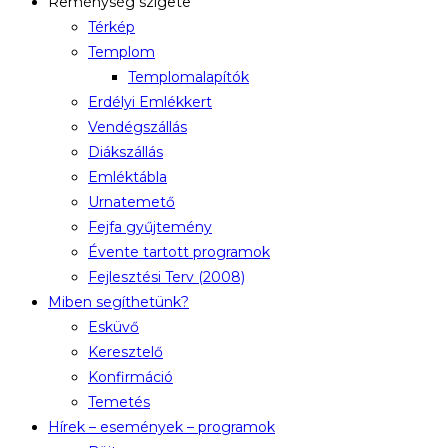
Reménység szigete
Térkép
Templom
Templomalapítók
Erdélyi Emlékkert
Vendégszállás
Diákszállás
Emléktábla
Urnatemető
Fejfa gyűjtemény
Évente tartott programok
Fejlesztési Terv (2008)
Miben segíthetünk?
Esküvő
Keresztelő
Konfirmáció
Temetés
Hírek – események – programok