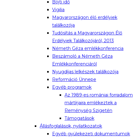
Böjti idő
Vigilia
Magyarországon élő erdélyiek
találkozója
Tudósítás a Magyarországon Élő
Erdélyiek Találkozójáról, 2013
Németh Géza emlékkonferencia
Beszámoló a Németh Géza
Emlékkonferenciáról
Nyugdíjas lelkészek találkozója
Reformáció Ünnepe
Egyéb programok
Az 1989-es romániai forradalom
mártírjaira emlékeztek a
Reménység Szigetén
Támogatások
Állásfoglalások, nyilatkozatok
Egyéb gyülekezeti dokumentumok