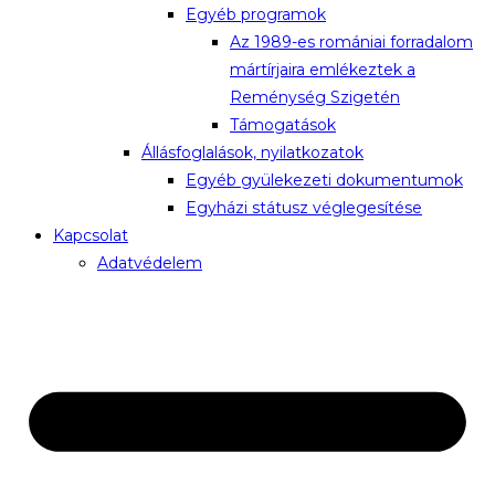
Egyéb programok
Az 1989-es romániai forradalom
mártírjaira emlékeztek a
Reménység Szigetén
Támogatások
Állásfoglalások, nyilatkozatok
Egyéb gyülekezeti dokumentumok
Egyházi státusz véglegesítése
Kapcsolat
Adatvédelem