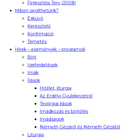
Fejlesztési Terv (2008)
Miben segíthetünk?
Esküvő
Keresztelő
Konfirmáció
Temetés
Hírek – események – programok
Böjt
Igehirdetések
Imák
Írások
Hitélet, liturgia
Az Erdélyi Gyülekezetről
Teológiai írások
Imádkozás és böjtölés
Imádságok
Németh Gézáról és Németh Gézától
Liturgia