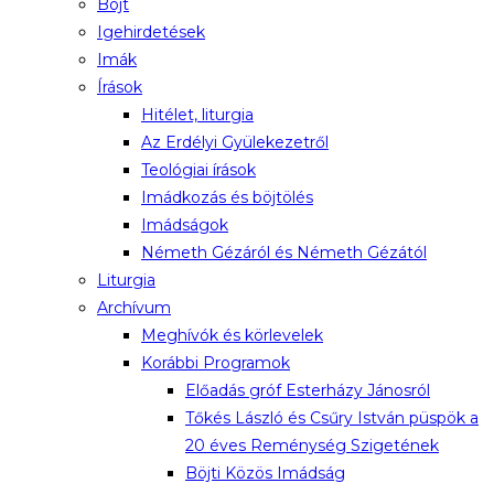
Böjt
Igehirdetések
Imák
Írások
Hitélet, liturgia
Az Erdélyi Gyülekezetről
Teológiai írások
Imádkozás és böjtölés
Imádságok
Németh Gézáról és Németh Gézától
Liturgia
Archívum
Meghívók és körlevelek
Korábbi Programok
Előadás gróf Esterházy Jánosról
Tőkés László és Csűry István püspök a
20 éves Reménység Szigetének
Böjti Közös Imádság