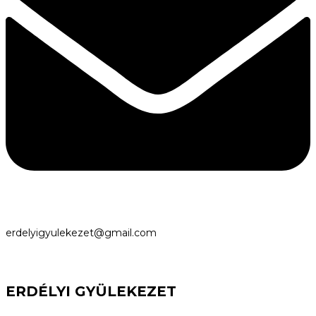
erdelyigyulekezet@gmail.com
ERDÉLYI GYÜLEKEZET