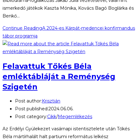
Bibliodráma-foglalkozás Jakab Júlia vezetésével, valamint
ismerkedő játékok Kaszta Mónika, Kovács Bagó Boglárka és
Benkő…
Continue Reading
A 2024-es Kárpát-medencei konfirmandus
tábor programja
Felavattuk Tőkés Béla
emléktábláját a Reménység
Szigetén
Post author:
Krisztián
Post published:
2024.06.06.
Post category:
Cikk
/
Megemlékezés
Az Erdélyi Gyülekezet vasárnapi istentisztelete után Tőkés
Béla mártírhalált halt partiumi református lelkész