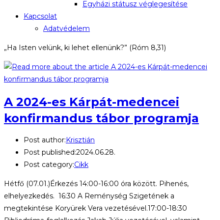
Egyházi státusz véglegesítése
Kapcsolat
Adatvédelem
„Ha Isten velünk, ki lehet ellenünk?” (Róm 8,31)
A 2024-es Kárpát-medencei
konfirmandus tábor programja
Post author:
Krisztián
Post published:
2024.06.28.
Post category:
Cikk
Hétfő (07.01.)Érkezés 14:00-16:00 óra között. Pihenés,
elhelyezkedés. 16:30 A Reménység Szigetének a
megtekintése Koryürek Vera vezetésével.17:00-18:30