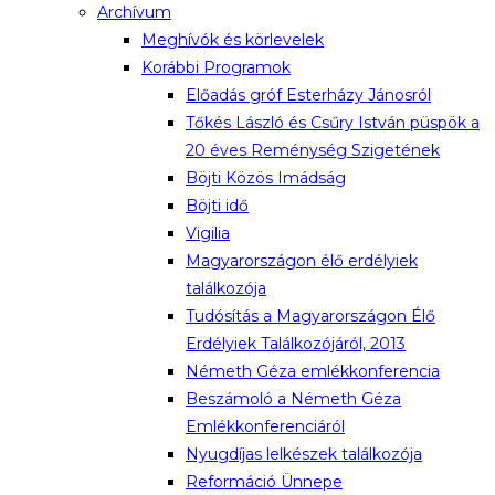
Archívum
Meghívók és körlevelek
Korábbi Programok
Előadás gróf Esterházy Jánosról
Tőkés László és Csűry István püspök a
20 éves Reménység Szigetének
Böjti Közös Imádság
Böjti idő
Vigilia
Magyarországon élő erdélyiek
találkozója
Tudósítás a Magyarországon Élő
Erdélyiek Találkozójáról, 2013
Németh Géza emlékkonferencia
Beszámoló a Németh Géza
Emlékkonferenciáról
Nyugdíjas lelkészek találkozója
Reformáció Ünnepe