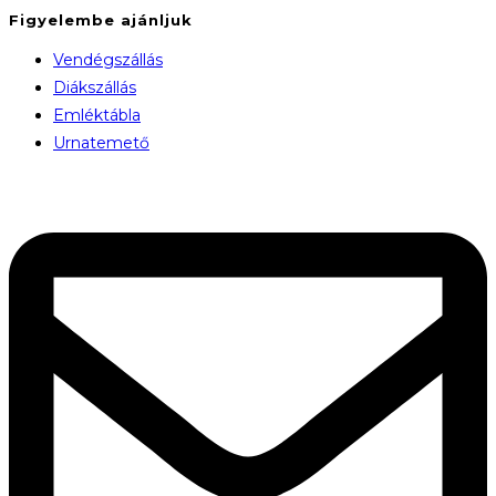
Figyelembe ajánljuk
Vendégszállás
Diákszállás
Emléktábla
Urnatemető