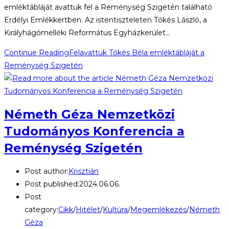
emléktábláját avattuk fel a Reménység Szigetén található
Erdélyi Emlékkertben. Az istentiszteleten Tőkés László, a
Királyhágómelléki Református Egyházkerület…
Continue Reading
Felavattuk Tőkés Béla emléktábláját a
Reménység Szigetén
Németh Géza Nemzetközi
Tudományos Konferencia a
Reménység Szigetén
Post author:
Krisztián
Post published:
2024.06.06.
Post
category:
Cikk
/
Hitélet
/
Kultúra
/
Megemlékezés
/
Németh
Géza